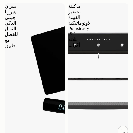
ماكينة
ميزان
تحضير
هيرويا
القهوة
جيمي
الأوتوماتيكية
الذكي
Poursteady
القابل
PS1
للفصل
بثلاثة
مع
أكواب
تطبيق