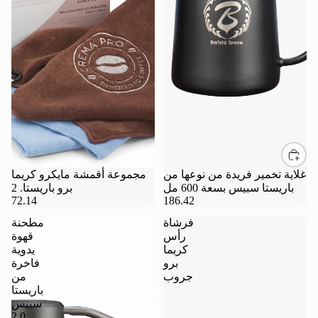
غلاية تخمير فريدة من نوعها من
مجموعة أقمشة مايكرو كريما
باريستا سبيس بسعة 600 مل
برو باريستا. 2
72.14
186.42
فرشاة
مطحنة
رأس
قهوة
كريما
يدوية
برو
فاخرة
جروب
من
باريستا
سبيس
2.0