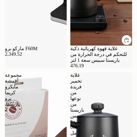
غلاية قهوة كهربائية ذكية
ماركو برو F60M
2,349.52
للتحكم في درجة الحرارة من
باريستا سبيس سعة 1 لتر
476.19
غلاية
مجموعة
تخمير
أقمشة
فريدة
مايكرو
من
كريما
نوعها
برو
من
باريستا.
2
باريستا
سبيس
بسعة
600
مل