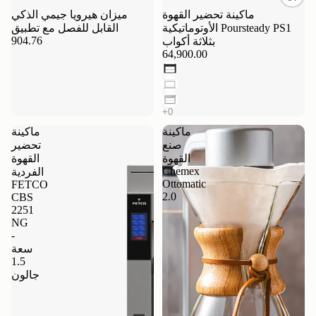
ماكينة تحضير القهوة
ميزان هيرويا جيمي الذكي
الأوتوماتيكية Poursteady PS1
القابل للفصل مع تطبيق
904.76
بثلاثة أكواب
64,900.00
ماكينة
ماكينة
صنع
تحضير
القهوة
القهوة
Chemex
الفردية
Ottomatic
FETCO
2.0
CBS
2251
NG
-
سعة
1.5
جالون