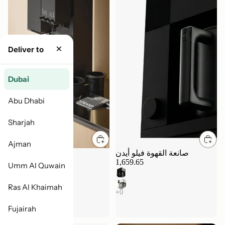
×
Deliver to
Dubai
Abu Dhabi
Sharjah
Ajman
صانعة القهوة فيلو أيدن
استوديو إكس بلوم
2,699.00
1,659.65
Umm Al Quwain
Ras Al Khaimah
Fujairah