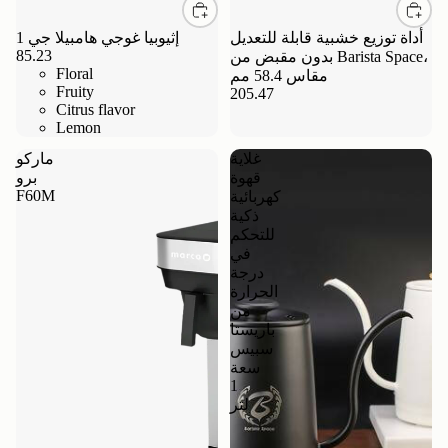
أداة توزيع خشبية قابلة للتعديل
إثيوبيا غوجي هامبيلا جي 1
85.23
بدون مقبض من Barista Space،
Floral
مقاس 58.4 مم
Fruity
205.47
Citrus flavor
Lemon
غلاية
ماركو
قهوة
برو
F60M
كهربائية
ذكية
للتحكم
في
درجة
الحرارة
من
باريستا
سبيس
سعة
1
لتر