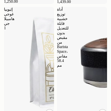
1,250.00
1,439.00
أداة
إثيوبيا
توزيع
غوجي
خشبية
هامبيلا
قابلة
جي
1
للتعديل
بدون
مقبض
من
Barista
Space،
مقاس
58.4
مم