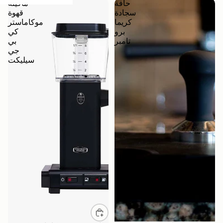
حافة
ماكينة
سجادة
قهوة
كريما
موكاماستر
برو
كي
تامبر
بي
جي
سيليكت