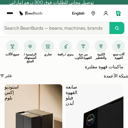
توصيل مجاني للطلبات فوق 300 درهم إماراتي
English
0
آلات صنع
الكمية
من حبة
يدوي / رافعة
تجاري
الرئيسية /
جميع الآلات
القهوة
والتقطير
القهوة للكوب
المستهلك
المنتج
ماكينات قهوة مفلترة
فلتر
بكة الأعمدة
صانعة
استوديو
القهوة
إكس
فيلو
بلوم
أيدن