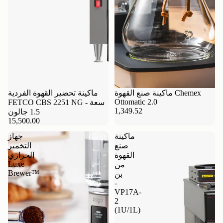
ماكينة صنع القهوة Chemex
ماكينة تحضير القهوة الفردية
Ottomatic 2.0
FETCO CBS 2251 NG - سعة
1,349.52
1.5 جالون
15,500.00
ماكينة
جهاز
صنع
التخمير
القهوة
الحراري
Luxe
من
Brewer™
بن
-
VP17A-
2
(1U/1L)