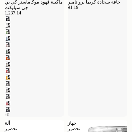
حافة سجادة كريما برو تامبر
ماكينة قهوة موكاماستر كي بي
91.19
جي سيليكت
1,237.14
جهاز
آلة
تحضير
تحضير