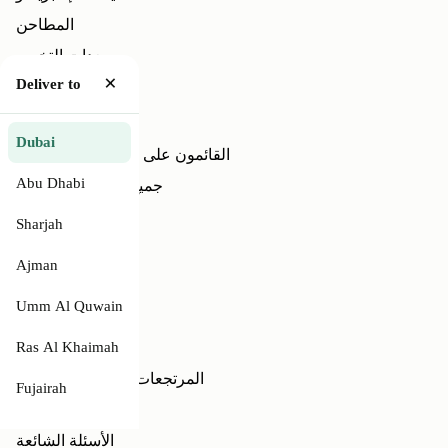
المطاحن
معدات التخمير
×
Deliver to
مُكَمِّلات
عروض
Discover
Dubai
القائمون على تحميص القهوة لدينا
Abu Dhabi
جميع العلامات التجارية
الاشتراكات
Sharjah
تعلم وأدلة إرشادية
Ajman
مدونة
يساعد
Umm Al Quwain
اتصل بنا
الشحن والتسليم
Ras Al Khaimah
المرتجعات والمبالغ المستردة
Fujairah
الضمان والخدمة
الأسئلة الشائعة