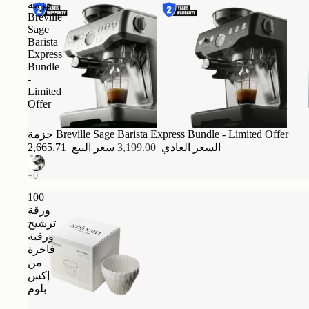
حزمة
Breville
Sage
Barista
Express
Bundle
-
Limited
Offer
أُوكَازيُون
حزمة Breville Sage Barista Express Bundle - Limited Offer
السعر العادي
3,199.00
سعر البيع
2,665.71
100
ورقة
ترشيح
ورقية
فاخرة
من
إكس
بلوم