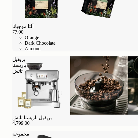
ألتا موجيانا
77.00
Orange
Dark Chocolate
Almond
بريفيل
باريستا
تاتش
بريفيل باريستا تاتش
4,799.00
مجموعة