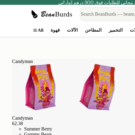
ني للطلبات فوق 300 درهم إماراتي
All
لات
التخمير
المطاحن
الآلات
قهوة
Candyman
Candyman
62.38
Summer Berry
Gummy Bears